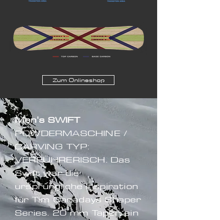
Zum Onlineshop
Men's
SWIFT
POWDERMASCHINE /
CARVING TYP:
VERFÜHRERISCH. Das
Swift war die
ursprüngliche Inspiration
für Tim Canadays Shaper
Series. 20 mm Taper, ein