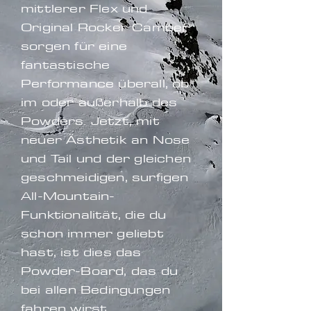
mittlerer Flex und
Original Rocker Camber
sorgen für eine
fantastische
Performance überall, ob
im oder außerhalb des
Powders. Jetzt, mit
neuer Ästhetik an Nose
und Tail und der gleichen
geschmeidigen, surfigen
All-Mountain-
Funktionalität, die du
schon immer geliebt
hast, ist dies das
Powder-Board, das du
bei allen Bedingungen
fahren wirst.