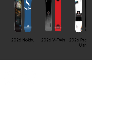
2026 Nokhu
2026 V-Twin
2026 Proto T3
Ultra
Impressum
Choppy Water GmbH
Brammersoll 2
24235 Stein
Germany
Geschäftsführer: Matthias
Regber,
Nicolas Wendelken, Merle
Kittan
© 2025
Choppy Water
I
Impressum I Datenschutz |
Cookies