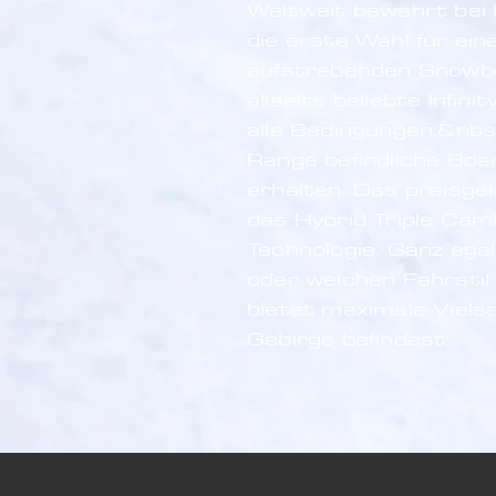
Weltweit bewährt bei 
die erste Wahl für ein
aufstrebenden Snowboa
allseits beliebte Infin
alle Bedingungen.&nbs
Range befindliche Boa
erhalten. Das preisgek
das Hybrid Triple Camb
Technologie. Ganz ega
oder welchen Fahrstil 
bietet maximale Vielsei
Gebirge befindest.