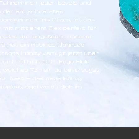
Fahrerinnen jeden Levels und
e der am schnellsten
rderinnen, Iris Pham, ist das
ity mit mittlerem Flex perfekt für
p;Das am längsten in unserer
rd hat ein riesiges Upgrade
rönte Infinity verfügt jetzt über
er Profil mit R.I.P. Edge Hold
l, welches Terrain du bevorzugst
du hast – das neue Infinity
tigkeit, egal wo du dich im